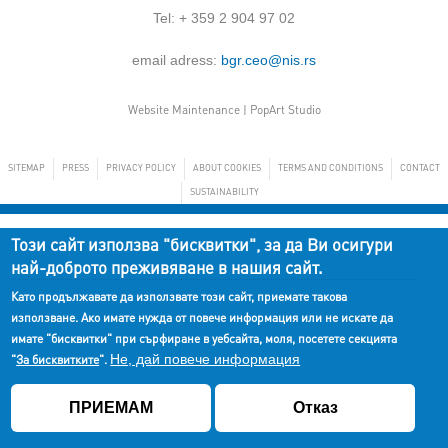
Tel: + 359 2 904 97 02
email adress:
bgr.ceo@nis.rs
Website Maintenance |
PopArt Studio
SITEMAP
PRESS
PRIVACY POLICY
ABOUT COOKIES
TERMS AND CONDITIONS
CONTACT
SUSTAINABILITY
Този сайт използва "бисквитки", за да Ви осигури
най-доброто преживяване в нашия сайт.
Като продължавате да използвате този сайт, приемате такова
използване. Ако имате нужда от повече информация или не искате да
имате "бисквитки" при сърфиране в уебсайта, моля, посетете секцията
Не, дай повече информация
"
За бисквитките
".
ПРИЕМАМ
Отказ