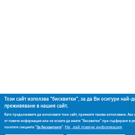
Този сайт използва "бисквитки", за да Ви осигури най-д
преживяване в нашия сайт.
Като продължавате да използвате този сайт, приемате такова използване. Ако
от повече информация или не искате да имате "бисквитки" при сърфиране в уе
Не, дай повече информация
посетете секцията "
За бисквитките
".