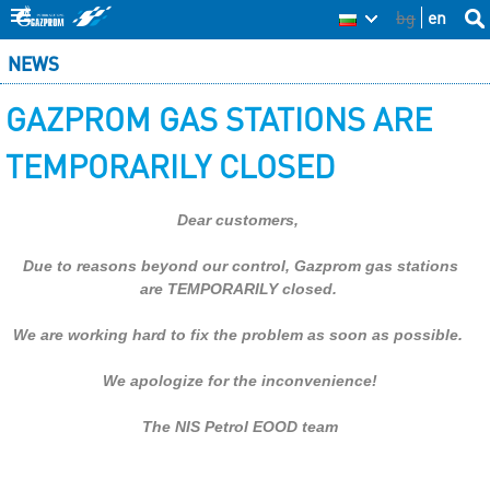
Skip
bg
en
Sea
BG
Se
thi
to
NEWS
site
fo
main
GAZPROM GAS STATIONS ARE
content
TEMPORARILY CLOSED
Dear customers,
Due to reasons beyond our control, Gazprom gas stations
are TEMPORARILY closed.
We are working hard to fix the problem as soon as possible.
We apologize for the inconvenience!
The NIS Petrol EOOD team