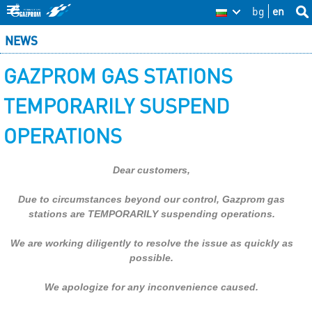
Skip
bg
en
Sea
BG
Se
thi
to
NEWS
site
fo
main
GAZPROM GAS STATIONS
content
TEMPORARILY SUSPEND
OPERATIONS
Dear customers,
Due to circumstances beyond our control, Gazprom gas
stations are TEMPORARILY suspending operations.
We are working diligently to resolve the issue as quickly as
possible.
We apologize for any inconvenience caused.