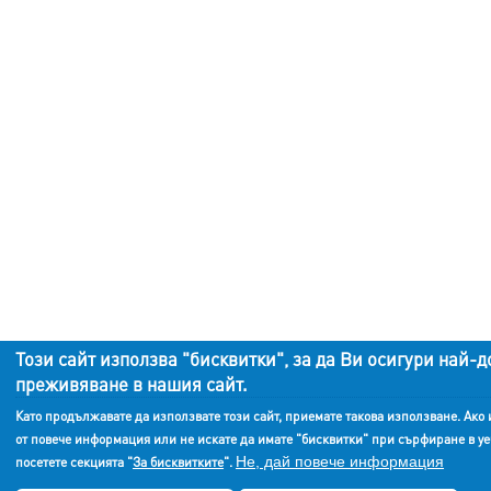
Този сайт използва "бисквитки", за да Ви осигури най-д
преживяване в нашия сайт.
Като продължавате да използвате този сайт, приемате такова използване. Ако
от повече информация или не искате да имате "бисквитки" при сърфиране в уе
Не, дай повече информация
посетете секцията "
За бисквитките
".