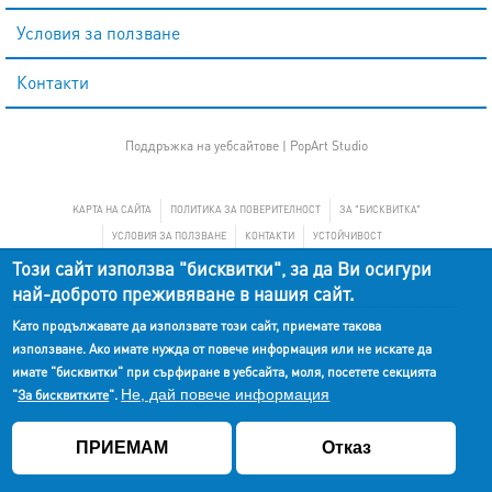
Условия за ползване
Контакти
Поддръжка на уебсайтове |
PopArt Studio
KАРТА НА САЙТА
ПОЛИТИКА ЗА ПОВЕРИТЕЛНОСТ
ЗА "БИСКВИТКА"
УСЛОВИЯ ЗА ПОЛЗВАНЕ
КОНТАКТИ
УСТОЙЧИВОСТ
Този сайт използва "бисквитки", за да Ви осигури
най-доброто преживяване в нашия сайт.
Като продължавате да използвате този сайт, приемате такова
използване. Ако имате нужда от повече информация или не искате да
имате "бисквитки" при сърфиране в уебсайта, моля, посетете секцията
Не, дай повече информация
"
За бисквитките
".
ПРИЕМАМ
Отказ