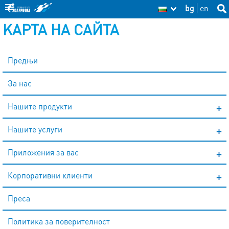
Skip
bg
en
Sea
BG
Se
thi
to
KАРТА НА САЙТА
site
fo
main
content
Предњи
За нас
Нашите продукти
Нашите услуги
Приложения за вас
Корпоративни клиенти
Преса
Политика за поверителност