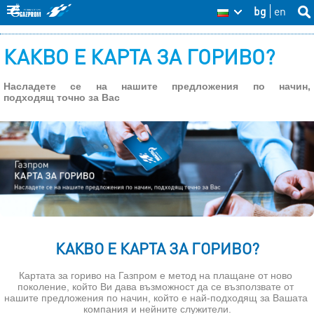
Skip
bg
en
Sea
BG
Se
thi
to
site
fo
КАКВО Е КАРТА ЗА ГОРИВО?
main
content
Насладете се на нашите предложения по начин, 
подходящ точно за Вас
КАКВО Е КАРТА ЗА ГОРИВО?
Картата за гориво на Газпром е метод на плащане от ново 
поколение, който Ви дава възможност да се възползвате от 
нашите предложения по начин, който е най-подходящ за Вашата 
компания и нейните служители.