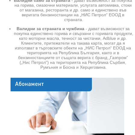
Валидни само за страната
 - дават възможност за покупка 
на горива, смазочни материали, услугата автомивка, стоки 
от магазина, ресторанта и др. само и единствено във 
веригата бензиностанции на „НИС Петрол“ ЕООД в 
страната.
Валидни за страната и чужбина
 - дават възможност за 
покупка единствено горива и свързани с горивата продукти, 
като моторни масла, течност за чистачки, Adblue и др. 
Клиентите, притежатели на такава карта, могат да я 
използват в търговските обекти на „НИС Петрол“ ЕООД на 
територията на Република България, както и в 
бензиностанциите от същата верига с бранд „Газпром“ 
(„Нис Петрол“) на територията на Република Сърбия, 
Румъния и Босна и Херцеговина.
Абонамент