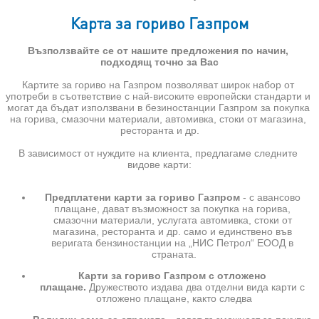
Карта за гориво Газпром
Възползвайте се от нашите предложения по начин, 
подходящ точно за Вас
Картите за гориво на Газпром позволяват широк набор от 
употреби в съответствие с най-високите европейски стандарти и 
могат да бъдат използвани в безиностанции Газпром за покупка 
на горива, смазочни материали, автомивка, стоки от магазина, 
ресторанта и др.
В зависимост от нуждите на клиента, предлагаме следните 
видове карти:
Предплатени карти за гориво Газпром 
- с авансово 
плащане, дават възможност за покупка на горива, 
смазочни материали, услугата автомивка, стоки от 
магазина, ресторанта и др. само и единствено във 
веригата бензиностанции на „НИС Петрол“ ЕООД в 
страната.
Карти за гориво Газпром с отложено 
плащане. 
Дружеството издава два отделни вида карти с 
отложено плащане, както следва