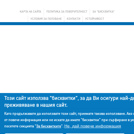
KАРТА НА САЙТА
ПОЛИТИКА ЗА ПОВЕРИТЕЛНОСТ
ЗА "БИСКВИТКА"
УСЛОВИЯ ЗА ПОЛЗВАНЕ
КОНТАКТИ
УСТОЙЧИВОСТ
Този сайт използва "бисквитки", за да Ви осигури най-д
преживяване в нашия сайт.
Като продължавате да използвате този сайт, приемате такова използване. Ако
от повече информация или не искате да имате "бисквитки" при сърфиране в уе
Не, дай повече информация
посетете секцията "
За бисквитките
".