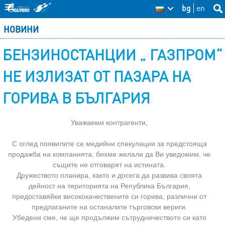
Skip
bg
en
Sea
BG
Se
thi
to
НОВИНИ
site
fo
main
БЕНЗИНОСТАНЦИИ „ ГАЗПРОМ“
content
НЕ ИЗЛИЗАТ ОТ ПАЗАРА НА
ГОРИВА В БЪЛГАРИЯ
Уважаеми контрагенти,
С оглед появилите се медийни спекулации за предстояща
продажба на компанията, бихме желали да Ви уведомим, че
същите не отговарят на истината.
Дружеството планира, както и досега да развива своята
дейност на територията на Република България,
предоставяйки висококачествените си горива, различни от
предлаганите на останалите търговски вериги.
Убедени сме, че ще продължим сътрудничеството си като